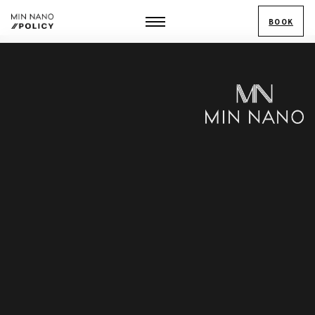
BOOK
ABOUT
SALONS
MIN NANO
POLICY
STAFF
MENU
VOICES